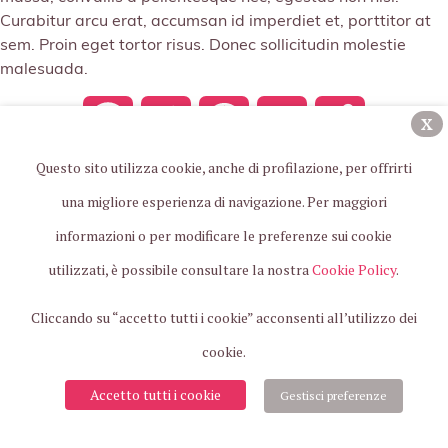
Curabitur arcu erat, accumsan id imperdiet et, porttitor at
sem. Proin eget tortor risus. Donec sollicitudin molestie
malesuada.
Facebook
Twitter
WhatsApp
Email
Copy
X
Questo sito utilizza cookie, anche di profilazione, per offrirti
Link
una migliore esperienza di navigazione. Per maggiori
informazioni o per modificare le preferenze sui cookie
Fondazione Benedetta D’Intino ETS a
utilizzati, è possibile consultare la nostra
Cookie Policy
.
difesa del bambino e della famiglia – Via
Sercognani, 17, 20156, Milano |
Email
|
Cliccando su “accetto tutti i cookie” acconsenti all’utilizzo dei
Privacy
|
Credits
cookie.
Accetto tutti i cookie
Gestisci preferenze